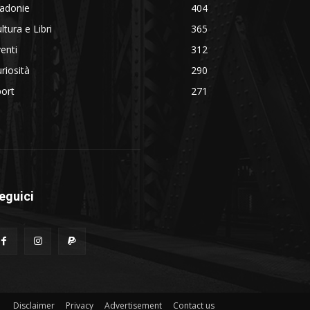
adonie
404
ltura e Libri
365
enti
312
riosità
290
ort
271
eguici
Disclaimer
Privacy
Advertisement
Contact us