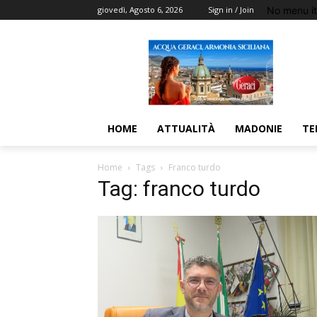
No menu i
giovedì, Agosto 6, 2026
Sign in / Join
HOME
ATTUALITÀ
MADONIE
TE
Home
Tags
Franco turdo
Tag: franco turdo