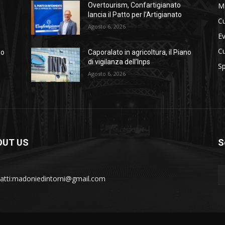
M
Overtourism, Confartigianato
lancia il Patto per l’Artigianato
Cu
Agosto 6, 2026
Ev
Cu
no
Caporalato in agricoltura, il Piano
di vigilanza dell’Inps
Sp
Agosto 6, 2026
OUT US
S
atti:madoniedintorni@gmail.com