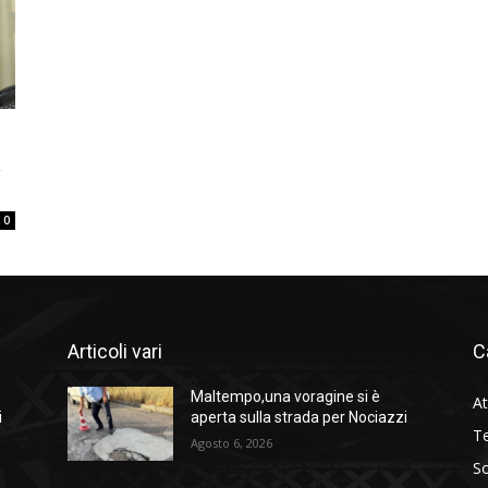
a
0
Articoli vari
C
Maltempo,una voragine si è
At
i
aperta sulla strada per Nociazzi
Te
Agosto 6, 2026
So