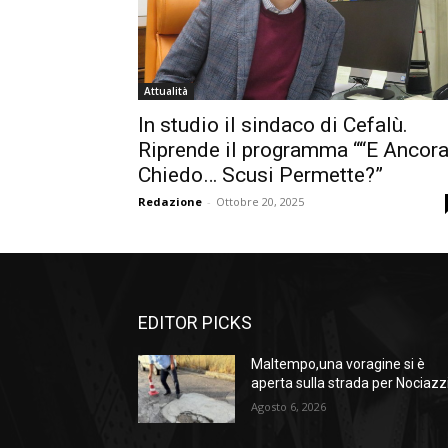
Attualità
In studio il sindaco di Cefalù.
Riprende il programma ““E Ancor
Chiedo… Scusi Permette?”
Redazione
-
Ottobre 20, 2025
EDITOR PICKS
Maltempo,una voragine si è
aperta sulla strada per Nociazz
Agosto 6, 2026