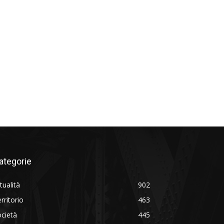
ategorie
tualità
902
rritorio
463
cietà
445