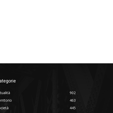
ategorie
tualità
902
rritorio
463
cietà
445