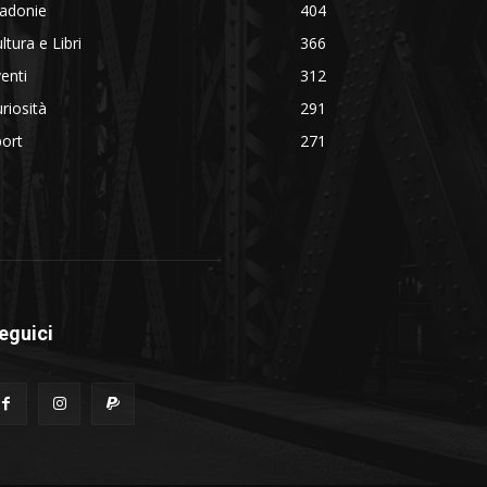
adonie
404
ltura e Libri
366
enti
312
riosità
291
ort
271
eguici