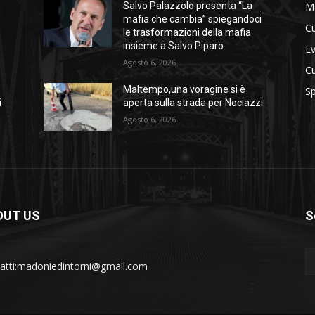
M
Salvo Palazzolo presenta “La
i
mafia che cambia” spiegandoci
Cu
le trasformazioni della mafia
insieme a Salvo Piparo
Ev
Agosto 6, 2026
Cu
Maltempo,una voragine si è
Sp
i
aperta sulla strada per Nociazzi
Agosto 6, 2026
OUT US
S
atti:madoniedintorni@gmail.com