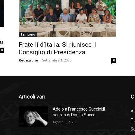
Territorio
no
Fratelli d’Italia. Si riunisce il
0
Consiglio di Presidenza
Redazione
-
Settembre 1, 2025
0
Articoli vari
C
Addio a Francesco Guccini:il
At
ricordo di Danilo Sacco
Te
Agosto 6, 2026
So