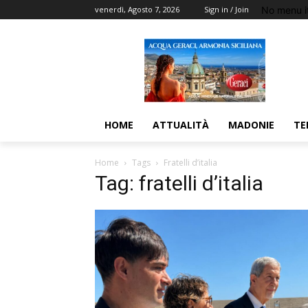
No menu i
venerdì, Agosto 7, 2026
Sign in / Join
HOME
ATTUALITÀ
MADONIE
TE
Home
Tags
Fratelli d’italia
Tag: fratelli d’italia