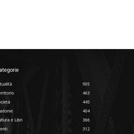
ategorie
tualità
905
rritorio
463
cietà
445
adonie
404
ltura e Libri
366
enti
312