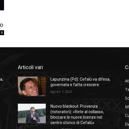
no
0
Articoli vari
C
a,
Lapunzina (Pd): Cefalù va difesa,
At
governata e fatta crescere
Te
Agosto 7, 2026
So
M
Nuovo blackout. Provenza
(ristoratori): «Rete al collasso,
Cu
bloccare le nuove licenze nel
centro storico di Cefalù»
Ev