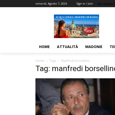
No menu i
venerdì, Agosto 7, 2026
Sign in / Join
HOME
ATTUALITÀ
MADONIE
TE
Home
Tags
Manfredi borsellino
Tag: manfredi borsellin