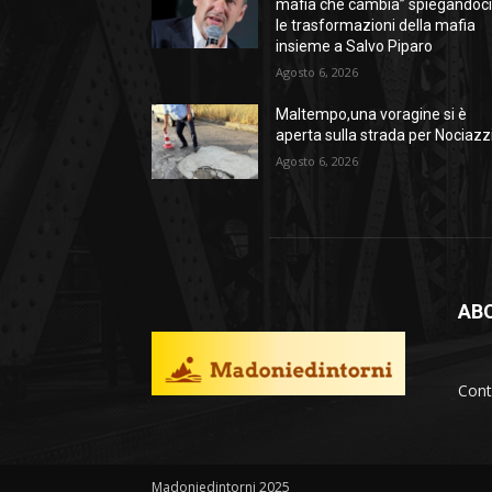
mafia che cambia” spiegandoc
le trasformazioni della mafia
insieme a Salvo Piparo
Agosto 6, 2026
Maltempo,una voragine si è
aperta sulla strada per Nociazz
Agosto 6, 2026
AB
Cont
Madoniedintorni 2025