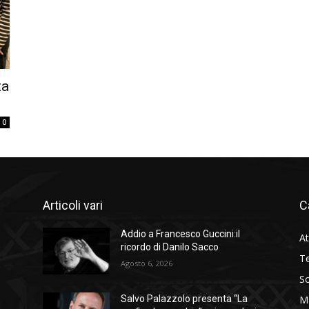
ta
0
Articoli vari
C
Addio a Francesco Guccini:il
At
ricordo di Danilo Sacco
Te
Agosto 6, 2026
So
M
Salvo Palazzolo presenta “La