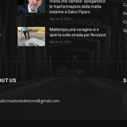
i
mafia che cambia” spiegandoci
Cu
le trasformazioni della mafia
insieme a Salvo Piparo
Ev
Agosto 6, 2026
Cu
Maltempo,una voragine si è
Sp
i
aperta sulla strada per Nociazzi
Agosto 6, 2026
OUT US
S
atti:madoniedintorni@gmail.com