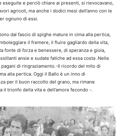
e eseguite e perciò chiare ai presenti, si rievocavano,
lavori agricoli, ma anche i dodici mesi dell’anno con le
per ognuno di essi.
tono dal fascio di spighe mature in cima alla pertica,
imboleggiare il fremere, il fluire gagliardo della vita,
ta fonte di forza e benessere, di speranza e gioia,
assillanti ansie e sudate fatiche ad essa costa .Nella
iti pagani di ringraziamento.-Il ricordo del mito di
a alla pertica. Oggi il Ballo è un inno di
nza per il buon raccolto del grano, ma rimane
l trionfo della vita e dell’amore fecondo -.