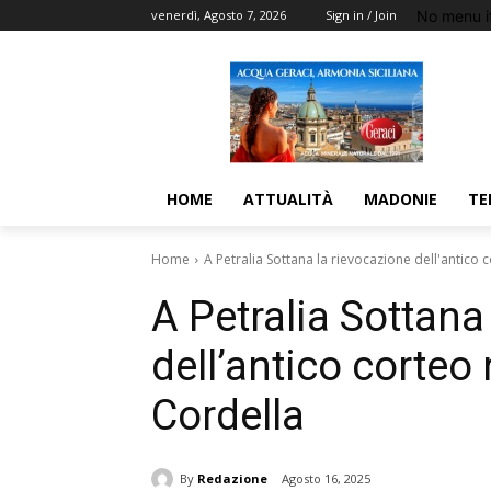
No menu i
venerdì, Agosto 7, 2026
Sign in / Join
HOME
ATTUALITÀ
MADONIE
TE
Home
A Petralia Sottana la rievocazione dell'antico co
A Petralia Sottana
dell’antico corteo n
Cordella
By
Redazione
Agosto 16, 2025