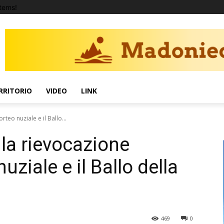
tems!
RRITORIO
VIDEO
LINK
rteo nuziale e il Ballo...
 la rievocazione
uziale e il Ballo della
469
0