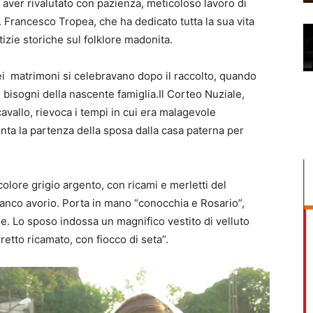
di aver rivalutato con pazienza, meticoloso lavoro di
Cav. Francesco Tropea, che ha dedicato tutta la sua vita
otizie storiche sul folklore madonita.
dei matrimoni si celebravano dopo il raccolto, quando
i bisogni della nascente famiglia.Il Corteo Nuziale,
avallo, rievoca i tempi in cui era malagevole
nta la partenza della sposa dalla casa paterna per
olore grigio argento, con ricami e merletti del
ianco avorio. Porta in mano “conocchia e Rosario”,
le. Lo sposo indossa un magnifico vestito di velluto
rretto ricamato, con fiocco di seta”.