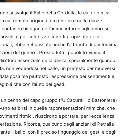
nno si svolge il Ballo della Cordella, le cui origini si
la cui remota origine è da ricercare nelle danze
e spontaneo bisogno dell’animo intorno agli ombrosi
 boschi o per celebrare con riti propiziatori e di
gionali, ebbe nel passato anche l’attributo di pantomima
azioni del genere. Presso tutti i popoli troviamo il
dirittura essenziale della danza, specialmente quando
ta, non vedendosi nel ballo, un pretesto per muoversi
ata posa ma piuttosto l’espressione dei sentimenti e
gibili che con l’aiuto dei gesti.
d un cenno del capo gruppo (“U Capurali” o Bastoniere)
ovevano esibirsi in quelle rappresentazioni mimiche, che
vimenti ritmici, riuscirono a portare, per l’eccellenza
erfezione. Ricorda, qualcuno degli anziani di Petralia
nte il ballo, con il preciso linguaggio dei gesti e degli