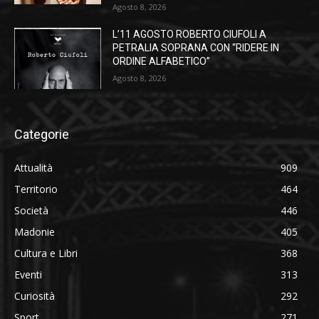
Agosto 8, 2026
L’11 AGOSTO ROBERTO CIUFOLI A
PETRALIA SOPRANA CON “RIDERE IN
ORDINE ALFABETICO”
Agosto 8, 2026
Categorie
Attualità
909
Territorio
464
Società
446
Madonie
405
Cultura e Libri
368
Eventi
313
Curiosità
292
Sport
271