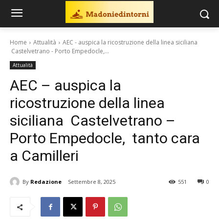
Home
Attualità
AEC - auspica la ricostruzione della linea siciliana
Castelvetrano - Porto Empedocle,...
Attualità
AEC – auspica la
ricostruzione della linea
siciliana Castelvetrano –
Porto Empedocle, tanto cara
a Camilleri
By
Redazione
Settembre 8, 2025
551
0