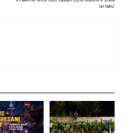
Il Palermo vince fuori casa(0-2)col Sudtirol e sfata
un tabu’