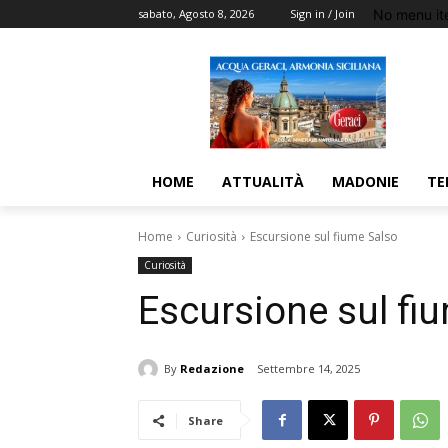
No menu it
sabato, Agosto 8, 2026
Sign in / Join
HOME
ATTUALITÀ
MADONIE
TE
Home
Curiosità
Escursione sul fiume Salso
Curiosità
Escursione sul fi
By
Redazione
Settembre 14, 2025
Share