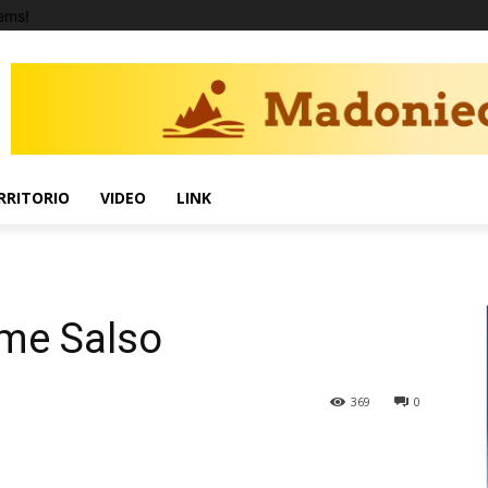
ems!
RRITORIO
VIDEO
LINK
ume Salso
369
0