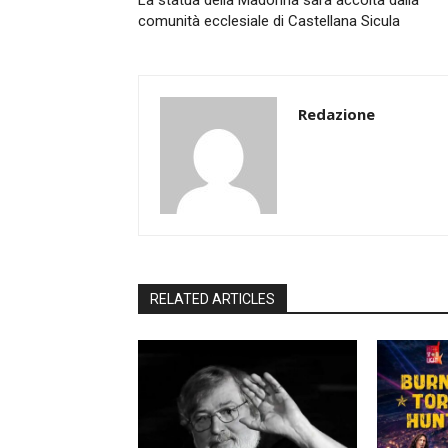
La statua della Madonna sarà accolta dalla
comunità ecclesiale di Castellana Sicula
Redazione
RELATED ARTICLES