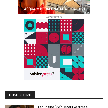
- Advertisment -
ULTIME NOTIZIE
Lapunzina (Pd): Cefalù va difesa,