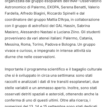
organizzata dal gruppo esopianeti dell’INAF-Osservatorio
Astronomico di Palermo, EXOPA, Serena Benatti, Valerio
Fardella, Alfredo Biagini, Riccardo Spinelli e dal
coordinatore del gruppo Mattia D’Arpa, in collaborazione
con il gruppo di astrofisici del GAL Hassin, Sabrina
Masiero, Alessandro Nastasi e Luciana Ziino. Gli studenti
provenivano da vari atenei italiani: Palermo, Catania,
Messina, Roma, Torino, Padova e Bologna. Un gruppo
vivace e curioso, e impegnato in intense attività sia
diurne che nelle osservazioni.
Importante il programma scientifico e il bagaglio culturale
che si è sviluppato in circa una settimana: sono stati
raccolti e analizzati i dati di tre transiti esoplanetari, due
stelle variabili e un ammasso aperto. Inoltre, sono stati
osservati detriti spaziali e asteroidi, ottenendo anche la
conferma di uno di questi ultimi. Oltre alla ricerca, i
pomeriggi del 13, 14 e 15 settembre sono stati dedicati