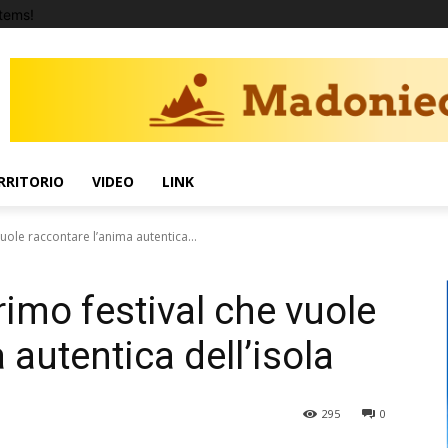
tems!
RRITORIO
VIDEO
LINK
 vuole raccontare l’anima autentica...
primo festival che vuole
 autentica dell’isola
295
0