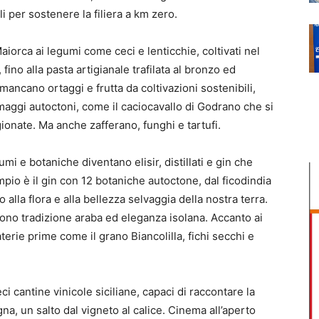
li per sostenere la filiera a km zero.
Maiorca ai legumi come ceci e lenticchie, coltivati nel
fino alla pasta artigianale trafilata al bronzo ed
ncano ortaggi e frutta da coltivazioni sostenibili,
maggi autoctoni, come il caciocavallo di Godrano che si
gionate. Ma anche zafferano, funghi e tartufi.
umi e botaniche diventano elisir, distillati e gin che
mpio è il gin con 12 botaniche autoctone, dal ficodindia
alla flora e alla bellezza selvaggia della nostra terra.
ono tradizione araba ed eleganza isolana. Accanto ai
materie prime come il grano Biancolilla, fichi secchi e
eci cantine vinicole siciliane, capaci di raccontare la
agna, un salto dal vigneto al calice. Cinema all’aperto