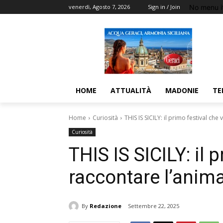
No menu i
venerdì, Agosto 7, 2026
Sign in / Join
HOME
ATTUALITÀ
MADONIE
TE
Home
Curiosità
THIS IS SICILY: il primo festival che
Curiosità
THIS IS SICILY: il 
raccontare l’anima
By
Redazione
Settembre 22, 2025