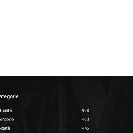
ategorie
tualità
908
rritorio
463
cietà
445