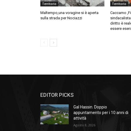
Territorio
Territorio
Maltempo,una voragine si è aperta
Caccamo ,Fil
sulla strada per Nociazzi
sindacalista
diritto è re
essere eser
EDITOR PICKS
Gal Hassin. Doppio
appuntamento per i 10 anni di
attività
Agosto 8, 2026