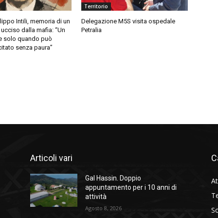
Territorio
ippo Intili, memoria di un
Delegazione M5S visita ospedale
 ucciso dalla mafia: “Un
Petralia
ale solo quando può
citato senza paura”
Articoli vari
C
Gal Hassin. Doppio
At
appuntamento per i 10 anni di
Te
attività
Agosto 8, 2026
So