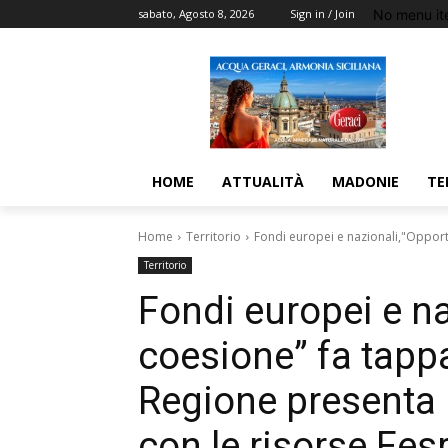
No menu it
sabato, Agosto 8, 2026
Sign in / Join
HOME
ATTUALITÀ
MADONIE
TE
Home
Territorio
Fondi europei e nazionali,"Opportu
Territorio
Fondi europei e na
coesione” fa tappa
Regione presenta i
con le risorse Fes