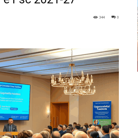
344
0