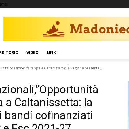
ems!
RRITORIO
VIDEO
LINK
nità coesione" fa tappa a Caltanissetta: la Regione presenta...
zionali,”Opportunità
 a Caltanissetta: la
 bandi cofinanziati
r e Fsc 2021-27