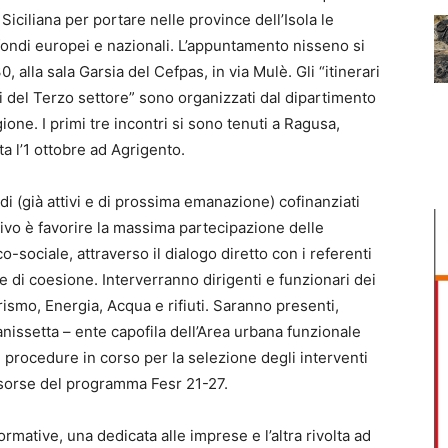
Siciliana per portare nelle province dell’Isola le
fondi europei e nazionali. L’appuntamento nisseno si
, alla sala Garsia del Cefpas, in via Mulè. Gli “itinerari
ni del Terzo settore” sono organizzati dal dipartimento
ne. I primi tre incontri si sono tenuti a Ragusa,
a l’1 ottobre ad Agrigento.
di (già attivi e di prossima emanazione) cofinanziati
tivo è favorire la massima partecipazione delle
o-sociale, attraverso il dialogo diretto con i referenti
he di coesione. Interverranno dirigenti e funzionari dei
urismo, Energia, Acqua e rifiuti. Saranno presenti,
anissetta – ente capofila dell’Area urbana funzionale
le procedure in corso per la selezione degli interventi
 risorse del programma Fesr 21-27.
ormative, una dedicata alle imprese e l’altra rivolta ad