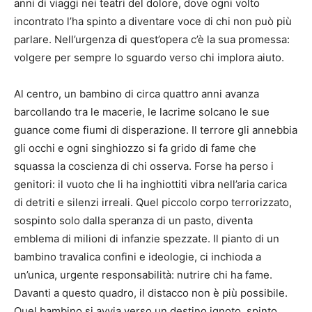
anni di viaggi nei teatri del dolore, dove ogni volto
incontrato l’ha spinto a diventare voce di chi non può più
parlare. Nell’urgenza di quest’opera c’è la sua promessa:
volgere per sempre lo sguardo verso chi implora aiuto.
Al centro, un bambino di circa quattro anni avanza
barcollando tra le macerie, le lacrime solcano le sue
guance come fiumi di disperazione. Il terrore gli annebbia
gli occhi e ogni singhiozzo si fa grido di fame che
squassa la coscienza di chi osserva. Forse ha perso i
genitori: il vuoto che li ha inghiottiti vibra nell’aria carica
di detriti e silenzi irreali. Quel piccolo corpo terrorizzato,
sospinto solo dalla speranza di un pasto, diventa
emblema di milioni di infanzie spezzate. Il pianto di un
bambino travalica confini e ideologie, ci inchioda a
un’unica, urgente responsabilità: nutrire chi ha fame.
Davanti a questo quadro, il distacco non è più possibile.
Quel bambino si avvia verso un destino ignoto, spinto