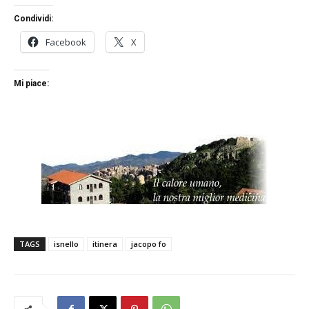
Condividi:
Facebook
X
Mi piace:
TAGS
isnello
itinera
jacopo fo