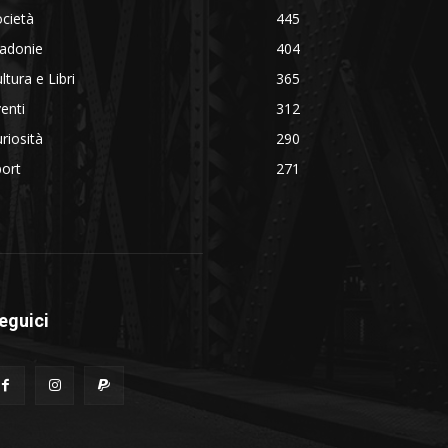
cietà
445
adonie
404
ltura e Libri
365
enti
312
riosità
290
ort
271
eguici