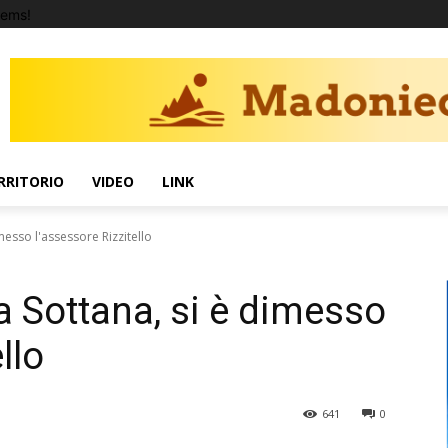
tems!
RRITORIO
VIDEO
LINK
messo l'assessore Rizzitello
a Sottana, si è dimesso
llo
641
0