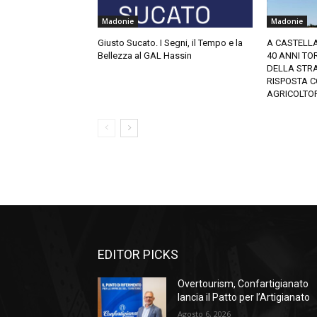
Madonie
Madonie
Giusto Sucato. I Segni, il Tempo e la
A CASTELLA
Bellezza al GAL Hassin
40 ANNI T
DELLA STRA
RISPOSTA C
AGRICOLTOR
EDITOR PICKS
Overtourism, Confartigianato
lancia il Patto per l’Artigianato
Agosto 6, 2026