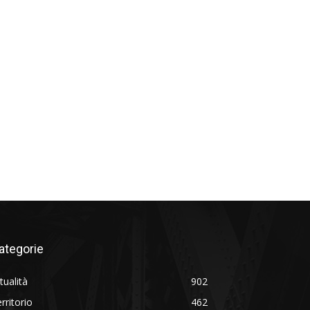
ategorie
tualità
902
rritorio
462