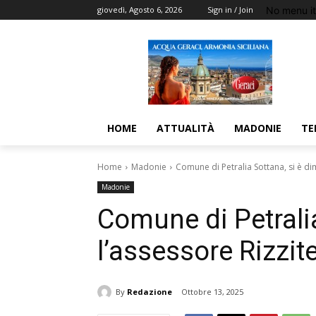
No menu i
giovedì, Agosto 6, 2026
Sign in / Join
HOME
ATTUALITÀ
MADONIE
TE
Home
Madonie
Comune di Petralia Sottana, si è di
Madonie
Comune di Petrali
l’assessore Rizzite
By
Redazione
Ottobre 13, 2025