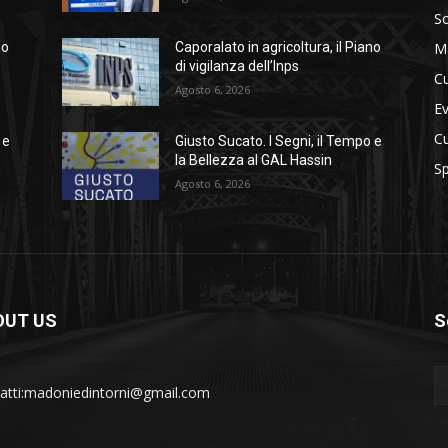
So
M
no
Caporalato in agricoltura, il Piano
di vigilanza dell’Inps
Cu
Agosto 6, 2026
Ev
Cu
 e
Giusto Sucato. I Segni, il Tempo e
la Bellezza al GAL Hassin
Sp
Agosto 6, 2026
OUT US
S
atti:madoniedintorni@gmail.com