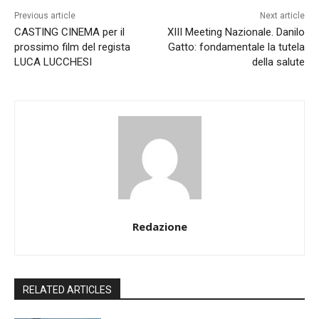
c
Previous article
Next article
o
CASTING CINEMA per il
XIII Meeting Nazionale. Danilo
r
prossimo film del regista
Gatto: fondamentale la tutela
s
LUCA LUCCHESI
della salute
o
…
Redazione
RELATED ARTICLES