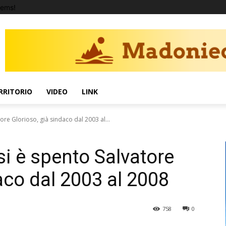
tems!
RRITORIO
VIDEO
LINK
ore Glorioso, già sindaco dal 2003 al...
si è spento Salvatore
aco dal 2003 al 2008
758
0