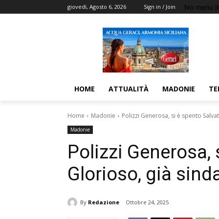
No menu i
giovedì, Agosto 6, 2026
Sign in / Join
HOME
ATTUALITÀ
MADONIE
TE
Home
Madonie
Polizzi Generosa, si è spento Salvat
Madonie
Polizzi Generosa, 
Glorioso, già sind
By
Redazione
Ottobre 24, 2025