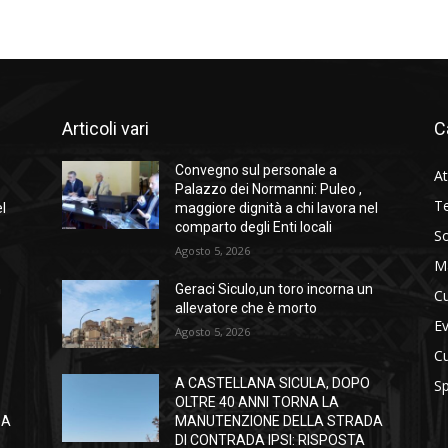
Articoli vari
C
Convegno sul personale a
At
Palazzo dei Normanni: Puleo ,
Te
el
maggiore dignità a chi lavora nel
comparto degli Enti locali
So
Agosto 5, 2026
M
n
Geraci Siculo,un toro incorna un
Cu
allevatore che è morto
Ev
Agosto 5, 2026
Cu
A CASTELLANA SICULA, DOPO
Sp
OLTRE 40 ANNI TORNA LA
DA
MANUTENZIONE DELLA STRADA
DI CONTRADA IPSI: RISPOSTA