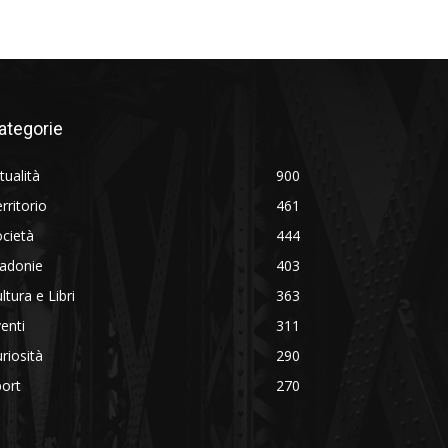
ategorie
tualità
900
rritorio
461
cietà
444
adonie
403
ltura e Libri
363
enti
311
riosità
290
ort
270