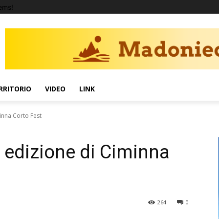
ems!
RRITORIO
VIDEO
LINK
inna Corto Fest
a edizione di Ciminna
264
0