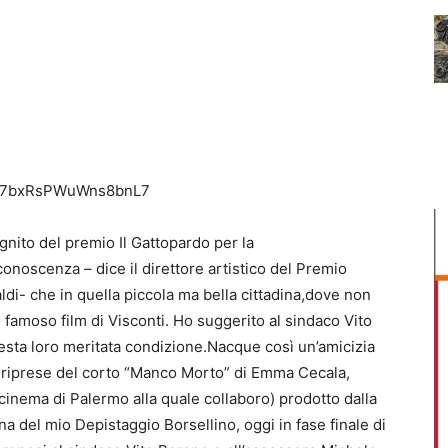
ef=7bxRsPWuWns8bnL7
ignito del premio Il Gattopardo per la
onoscenza – dice il direttore artistico del Premio
di- che in quella piccola ma bella cittadina,dove non
l famoso film di Visconti. Ho suggerito al sindaco Vito
esta loro meritata condizione.Nacque così un’amicizia
 riprese del corto “Manco Morto” di Emma Cecala,
 cinema di Palermo alla quale collaboro) prodotto dalla
a del mio Depistaggio Borsellino, oggi in fase finale di