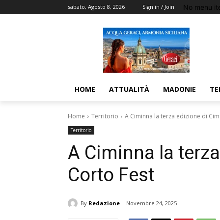
No menu it
sabato, Agosto 8, 2026
Sign in / Join
HOME
ATTUALITÀ
MADONIE
TE
Home
Territorio
A Ciminna la terza edizione di Cim
Territorio
A Ciminna la terz
Corto Fest
By
Redazione
Novembre 24, 2025