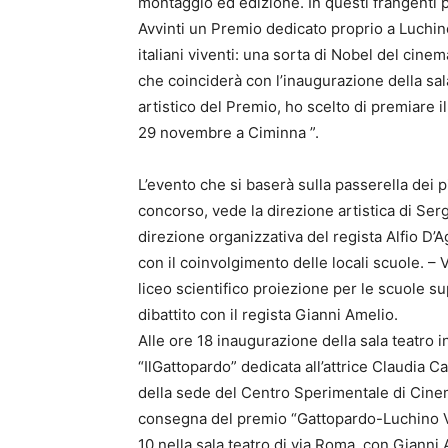
montaggio ed edizione. In questi frangenti 
Avvinti un Premio dedicato proprio a Luchin
italiani viventi: una sorta di Nobel del cine
che coinciderà con l’inaugurazione della sala
artistico del Premio, ho scelto di premiare i
29 novembre a Ciminna ”.
L’evento che si baserà sulla passerella dei 
concorso, vede la direzione artistica di Serg
direzione organizzativa del regista Alfio D
con il coinvolgimento delle locali scuole. –
liceo scientifico proiezione per le scuole
dibattito con il regista Gianni Amelio.
Alle ore 18 inaugurazione della sala teatro 
“IlGattopardo” dedicata all’attrice Claudia C
della sede del Centro Sperimentale di Cine
consegna del premio “Gattopardo-Luchino Vis
10 nella sala teatro di via Roma, con Giann