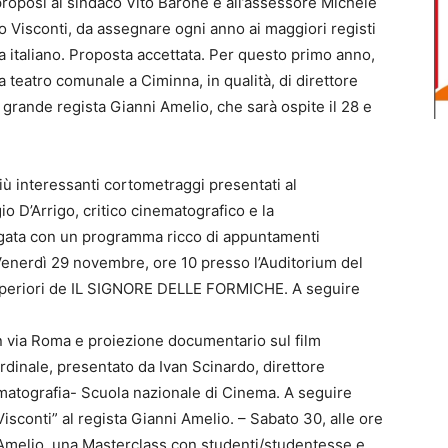
proposi al sindaco Vito Barone e all’assessore Michele
o Visconti, da assegnare ogni anno ai maggiori registi
ma italiano. Proposta accettata. Per questo primo anno,
 teatro comunale a Ciminna, in qualità, di direttore
l grande regista Gianni Amelio, che sarà ospite il 28 e
più interessanti cortometraggi presentati al
io D’Arrigo, critico cinematografico e la
’Agata con un programma ricco di appuntamenti
 Venerdì 29 novembre, ore 10 presso l’Auditorium del
 superiori de IL SIGNORE DELLE FORMICHE. A seguire
in via Roma e proiezione documentario sul film
ardinale, presentato da Ivan Scinardo, direttore
matografia- Scuola nazionale di Cinema. A seguire
conti” al regista Gianni Amelio. – Sabato 30, alle ore
i Amelio, una Masterclass con studenti/studentesse e