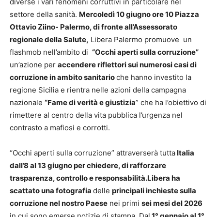
diverse i vari fenomeni corruttivi in particolare nel
settore della sanità.
Mercoledì 10 giugno ore 10
Piazza
Ottavio Ziino- Palermo, di fronte all’Assessorato
regionale della Salute,
Libera Palermo promuove un
flashmob nell’ambito di
“Occhi aperti sulla corruzione”
un’azione per
accendere riflettori sui numerosi casi di
corruzione in ambito sanitario
che hanno investito la
regione Sicilia e rientra nelle azioni della campagna
nazionale
“Fame di verità e giustizia
” che ha l’obiettivo di
rimettere al centro della vita pubblica l’urgenza nel
contrasto a mafiosi e corrotti.
“Occhi aperti sulla corruzione” attraverserà tutta
Italia
dall’8 al 13 giugno per chiedere, di rafforzare
trasparenza, controllo e responsabilità.Libera ha
scattato una fotografia
delle
principali inchieste sulla
corruzione nel nostro Paese
nei primi
sei mesi del 2026
in cui sono emerse notizie di stampa. Dal
1° gennaio al 1°