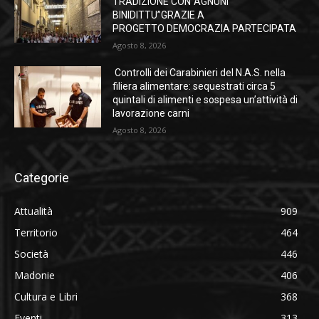
TRADIZIONE CON“AGNUNI
BINIDITTU”GRAZIE A
PROGETTO DEMOCRAZIA PARTECIPATA
Agosto 8, 2026
Controlli dei Carabinieri del N.A.S. nella
filiera alimentare: sequestrati circa 5
quintali di alimenti e sospesa un’attività di
lavorazione carni
Agosto 8, 2026
Categorie
Attualità
909
Territorio
464
Società
446
Madonie
406
Cultura e Libri
368
Eventi
313