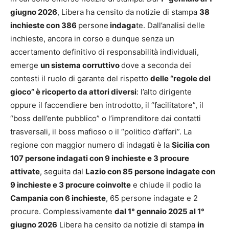
giugno 2026
, Libera ha censito da notizie di stampa
38
inchieste con 386
persone
indaga
te. Dall’analisi delle
inchieste, ancora in corso e dunque senza un
accertamento definitivo di responsabilità individuali,
emerge
un sistema corruttivo
dove a seconda dei
contesti il ruolo di garante del rispetto
delle “regole del
gioco” è ricoperto da attori diversi
: l’alto dirigente
oppure il faccendiere ben introdotto, il “facilitatore”, il
“boss dell’ente pubblico” o l’imprenditore dai contatti
trasversali, il boss mafioso o il “politico d’affari”. La
regione con maggior numero di indagati è la
Sicilia con
107 persone indagati con 9 inchieste e 3 procure
attivate
, seguita dal
Lazio con 85 persone indagate con
9 inchieste e 3 procure coinvolte
e chiude il podio la
Campania con 6 inchieste
, 65 persone indagate e 2
procure. Complessivamente
dal 1° gennaio 2025 al 1°
giugno 2026
Libera ha censito da notizie di stampa
in