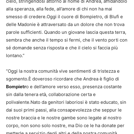
cielo, stringendosi attorno al nome di Andrea, affidandolo
alla speranza, alla fede, all’amore di chi non ha mai
smesso di credere.Oggi il cuore di Bompietro, di Blufi e
delle Madonie è attraversato da un dolore che non trova
parole sufficienti. Quando un giovane lascia questa terra,
sembra che anche il tempo si fermi, che il vento porti con
sé domande senza risposta e che il cielo si faccia più
lontano.”
“Oggi la nostra comunità vive sentimenti di tristezza e
sgomento.È doveroso ricordare che Andrea è figlio di
Bompietr
o e dell’amore verso esso, presenza costante
sin dalla tenera età, collaborazione certa e
polivalente.Nato da genitori laboriosi è stato educato, sin
dai suoi primi passi, alla consapevolezza che seppur le
nostre braccia e le nostre gambe sono legate al nostro
corpo, non sono solo nostre, ma Dio ce le ha donate per
metterle a servizio degli altri e della nostra comunità.