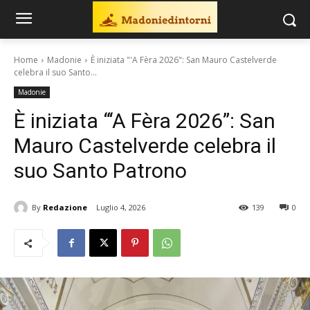
Home
Madonie
È iniziata "'A Fèra 2026": San Mauro Castelverde
celebra il suo Santo...
Madonie
È iniziata “‘A Fèra 2026”: San
Mauro Castelverde celebra il
suo Santo Patrono
By
Redazione
Luglio 4, 2026
139
0