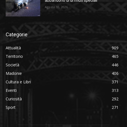
abbandono di di rifiuti speciali
Agosto 10, 2026
Categorie
Attualità
909
Territorio
465
Società
446
Madonie
406
Cultura e Libri
371
Eventi
313
Curiosità
292
Sport
271