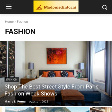
Home
Fashion
FASHION
FASHION
Shop The Best Street Style From Paris
Fashion Week Shows
Mario Li Puma
-
Agosto 1, 2025