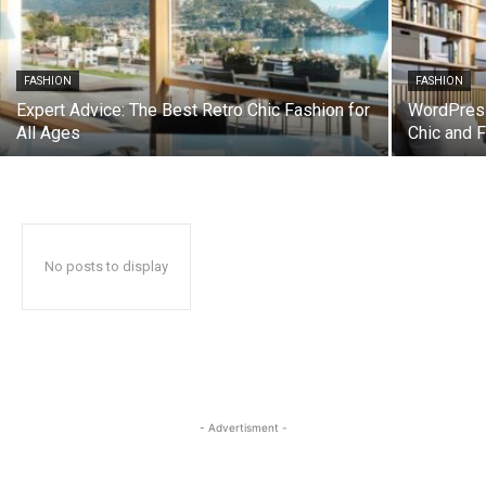
FASHION
FASHION
Expert Advice: The Best Retro Chic Fashion for
WordPres
All Ages
Chic and 
No posts to display
- Advertisment -