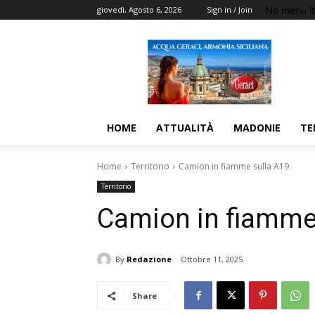
No menu i
giovedì, Agosto 6, 2026
Sign in / Join
HOME
ATTUALITÀ
MADONIE
TE
Home
Territorio
Camion in fiamme sulla A19
Territorio
Camion in fiamme
By
Redazione
Ottobre 11, 2025
Share