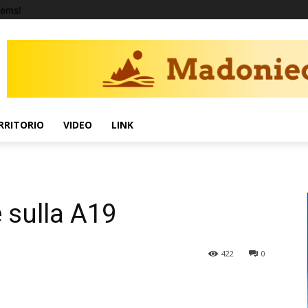
tems!
RRITORIO
VIDEO
LINK
 sulla A19
422
0