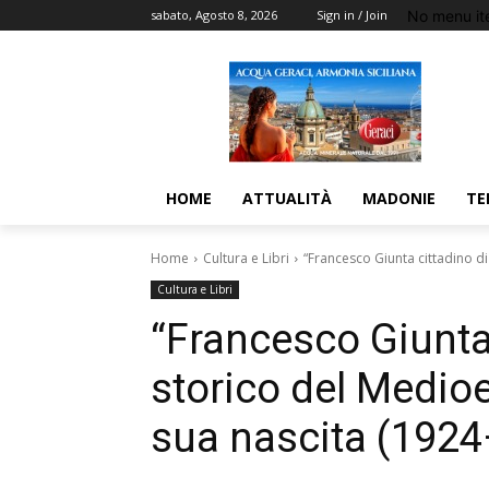
No menu it
sabato, Agosto 8, 2026
Sign in / Join
HOME
ATTUALITÀ
MADONIE
TE
Home
Cultura e Libri
“Francesco Giunta cittadino di
Cultura e Libri
“Francesco Giunta 
storico del Medioe
sua nascita (192