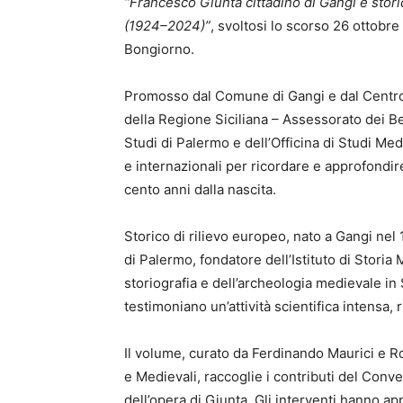
“Francesco Giunta cittadino di Gangi e stor
(1924–2024)”
, svoltosi lo scorso 26 ottobre
Bongiorno.
Promosso dal Comune di Gangi e dal Centro 
della Regione Siciliana – Assessorato dei Beni
Studi di Palermo e dell’Officina di Studi Medi
e internazionali per ricordare e approfondir
cento anni dalla nascita.
Storico di rilievo europeo, nato a Gangi nel
di Palermo, fondatore dell’Istituto di Storia
storiografia e dell’archeologia medievale in 
testimoniano un’attività scientifica intensa, 
Il volume, curato da Ferdinando Maurici e R
e Medievali, raccoglie i contributi del Co
dell’opera di Giunta. Gli interventi hanno appr