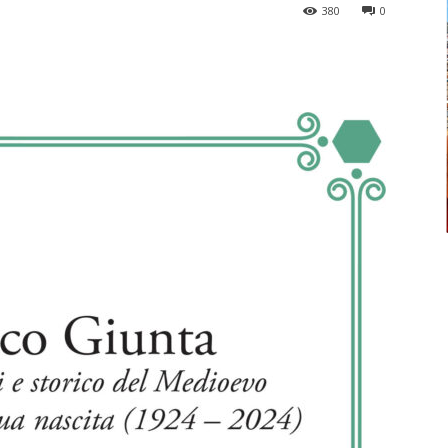
380
0