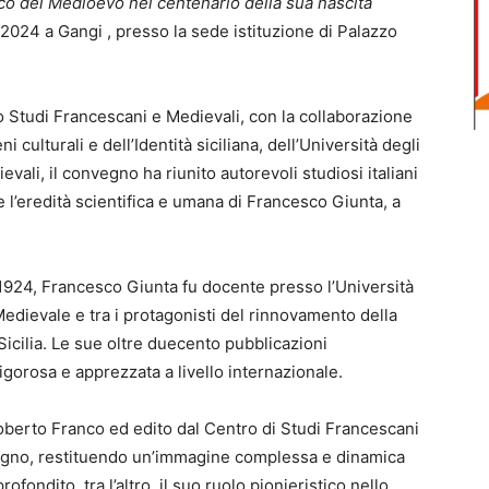
ico del Medioevo nel centenario della sua nascita
 2024 a Gangi , presso la sede istituzione di Palazzo
Studi Francescani e Medievali, con la collaborazione
 culturali e dell’Identità siciliana, dell’Università degli
evali, il convegno ha riunito autorevoli studiosi italiani
e l’eredità scientifica e umana di Francesco Giunta, a
 1924, Francesco Giunta fu docente presso l’Università
 Medievale e tra i protagonisti del rinnovamento della
Sicilia. Le sue oltre duecento pubblicazioni
rigorosa e apprezzata a livello internazionale.
oberto Franco ed edito dal Centro di Studi Francescani
nvegno, restituendo un’immagine complessa e dinamica
ofondito, tra l’altro, il suo ruolo pionieristico nello