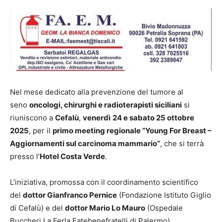
Nel mese dedicato alla prevenzione del tumore al
seno
oncologi, chirurghi e radioterapisti siciliani
si
riuniscono a
Cefalù
,
venerdì
24 e sabato 25 ottobre
2025
, per il
primo meeting regionale “Young For Breast –
Aggiornamenti sul carcinoma mammario”
, che si terrà
presso l’
Hotel Costa Verde
.
L’iniziativa, promossa con il coordinamento scientifico
del
dottor Gianfranco Pernice
(Fondazione Istituto Giglio
di Cefalù) e del
dottor Mario Lo Mauro
(Ospedale
Buccheri La Ferla Fatebenefratelli di Palermo),