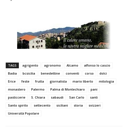
TAGS
agrigento
agronomo
Alcamo
alfonso lo cascio
Badia
bcsicilia
benedettine
conventi
corso
dolci
Erice
feste
frutta
giornalista
mario liberto
mitologia
monastero
Palermo
Palma di Montechiaro
pani
pasticcerie
S. Chiara
sabaudi
San Carlo
santi
Santo spirito
settecento
siciliani
storia
svizzeri
Università Popolare