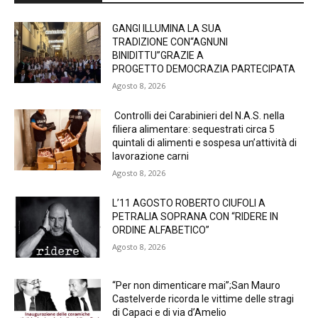
GANGI ILLUMINA LA SUA
TRADIZIONE CON“AGNUNI
BINIDITTU”GRAZIE A
PROGETTO DEMOCRAZIA PARTECIPATA
Agosto 8, 2026
Controlli dei Carabinieri del N.A.S. nella
filiera alimentare: sequestrati circa 5
quintali di alimenti e sospesa un’attività di
lavorazione carni
Agosto 8, 2026
L’11 AGOSTO ROBERTO CIUFOLI A
PETRALIA SOPRANA CON “RIDERE IN
ORDINE ALFABETICO”
Agosto 8, 2026
“Per non dimenticare mai”;San Mauro
Castelverde ricorda le vittime delle stragi
di Capaci e di via d’Amelio