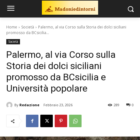
Home
Società
Palermo, al via Corso sulla Storia dei dolci siciliani
promosso da BCsicilia...
Società
Palermo, al via Corso sulla
Storia dei dolci siciliani
promosso da BCsicilia e
Università popolare
By
Redazione
Febbraio 23, 2026
289
0