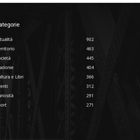
ategorie
tualità
902
rritorio
463
cietà
445
adonie
404
ltura e Libri
366
enti
312
riosità
291
ort
271