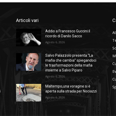
Articoli vari
C
Addio a Francesco Guccini:il
At
ricordo di Danilo Sacco
Te
Agosto 6, 2026
So
M
Salvo Palazzolo presenta “La
i
mafia che cambia” spiegandoci
Cu
le trasformazioni della mafia
insieme a Salvo Piparo
Ev
Agosto 6, 2026
Cu
Maltempo,una voragine si è
Sp
i
aperta sulla strada per Nociazzi
Agosto 6, 2026