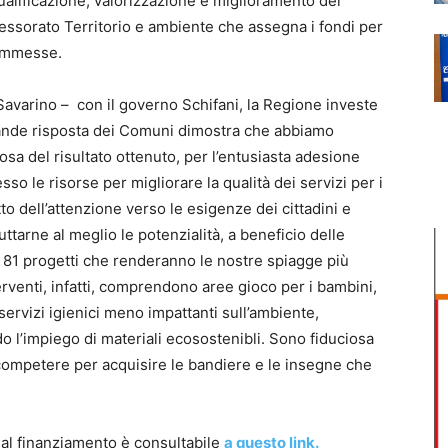
qualificazione, valorizzazione e miglioramento dei
ssessorato Territorio e ambiente che assegna i fondi per
e ammesse.
 Savarino – con il governo Schifani, la Regione investe
 grande risposta dei Comuni dimostra che abbiamo
osa del risultato ottenuto, per l’entusiasta adesione
so le risorse per migliorare la qualità dei servizi per i
to dell’attenzione verso le esigenze dei cittadini e
uttarne al meglio le potenzialità, a beneficio delle
o 81 progetti che renderanno le nostre spiagge più
interventi, infatti, comprendono aree gioco per i bambini,
servizi igienici meno impattanti sull’ambiente,
do l’impiego di materiali ecosostenibli. Sono fiduciosa
competere per acquisire le bandiere e le insegne che
 al finanziamento è consultabile
a questo link.