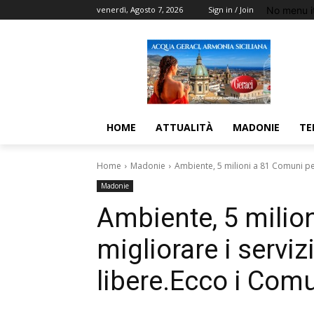
No menu i
venerdì, Agosto 7, 2026
Sign in / Join
HOME
ATTUALITÀ
MADONIE
TE
Home
Madonie
Ambiente, 5 milioni a 81 Comuni per 
Madonie
Ambiente, 5 milio
migliorare i serviz
libere.Ecco i Comu