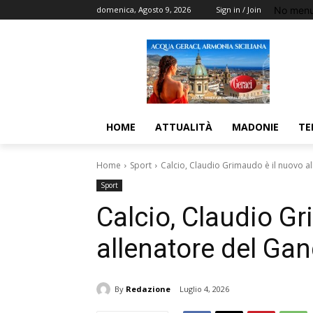
No menu
domenica, Agosto 9, 2026
Sign in / Join
HOME
ATTUALITÀ
MADONIE
TE
Home
Sport
Calcio, Claudio Grimaudo è il nuovo a
Sport
Calcio, Claudio G
allenatore del Gan
By
Redazione
Luglio 4, 2026