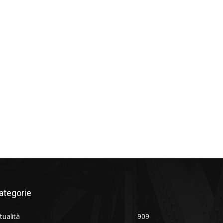
ategorie
tualità
909