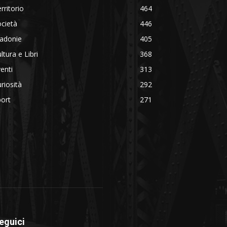
rritorio
464
cietà
446
adonie
405
ltura e Libri
368
enti
313
riosità
292
ort
271
eguici