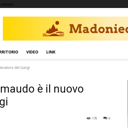
 items!
RRITORIO
VIDEO
LINK
llenatore del Gangi
rimaudo è il nuovo
gi
170
0