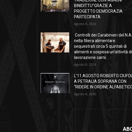
TRADIZIONE CON“AGNUNI
BINIDITTU”GRAZIE A
PROGETTO DEMOCRAZIA
PARTECIPATA
Agosto 8, 2026
Controlli dei Carabinieri del N.A
nella filiera alimentare:
sequestrati circa 5 quintali di
alimenti e sospesa un’attività d
lavorazione carni
Agosto 8, 2026
L’11 AGOSTO ROBERTO CIUFOL
A PETRALIA SOPRANA CON
“RIDERE IN ORDINE ALFABETIC
Agosto 8, 2026
AB