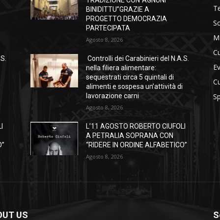
TRADIZIONE CON“AGNUNI
Te
BINIDITTU”GRAZIE A
PROGETTO DEMOCRAZIA
So
PARTECIPATA
M
Agosto 8, 2026
Cu
.S.
Controlli dei Carabinieri del N.A.S.
Ev
nella filiera alimentare:
sequestrati circa 5 quintali di
Cu
i
alimenti e sospesa un’attività di
lavorazione carni
Sp
Agosto 8, 2026
I
L’11 AGOSTO ROBERTO CIUFOLI
A PETRALIA SOPRANA CON
O”
“RIDERE IN ORDINE ALFABETICO”
Agosto 8, 2026
OUT US
S