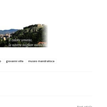
o
giovanni villa
museo mandralisca