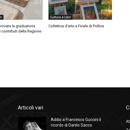
ri
Cultura e Libri
provata la graduatoria
Collettiva d’arte a Finale di Pollina
i contributi della Regione
Articoli vari
C
Addio a Francesco Guccini:il
At
ricordo di Danilo Sacco
Te