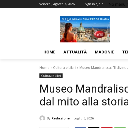
No menu i
venerdì, Agosto 7, 2026
Sign in / Join
HOME
ATTUALITÀ
MADONIE
TE
Home
Cultura e Libri
Museo Mandralisca: "Il divino 
Cultura e Libri
Museo Mandralisca
dal mito alla stori
By
Redazione
Luglio 5, 2026