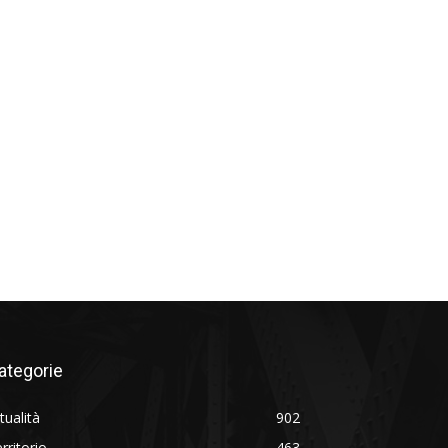
ategorie
tualità
902
rritorio
463