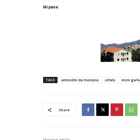
Mi piace:
TAGS
antonello da messina
cefalù
enzo garb
Share