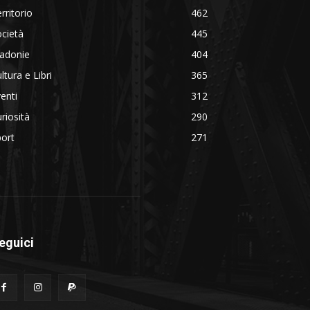
rritorio
462
cietà
445
adonie
404
ltura e Libri
365
enti
312
riosità
290
ort
271
eguici