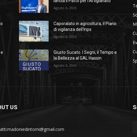
lancia il Patto per l’Artigianato
Te
Agosto 6, 2026
So
M
no
Caporalato in agricoltura, il Piano
di vigilanza dell’Inps
Cu
Agosto 6, 2026
Ev
Cu
 e
Giusto Sucato. I Segni, il Tempo e
la Bellezza al GAL Hassin
Sp
Agosto 6, 2026
OUT US
S
atti:madoniedintorni@gmail.com