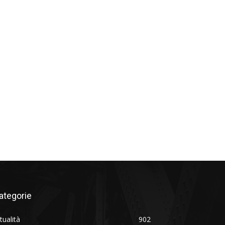
ategorie
tualità
902