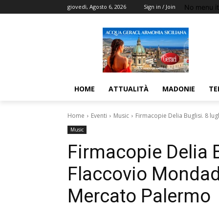
No menu i
giovedì, Agosto 6, 2026
Sign in / Join
HOME
ATTUALITÀ
MADONIE
TE
Home
Eventi
Music
Firmacopie Delia Buglisi. 8 l
Music
Firmacopie Delia B
Flaccovio Mondad
Mercato Palermo