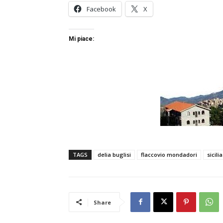
Facebook
X
Mi piace:
TAGS
delia buglisi
flaccovio mondadori
sicili
Share