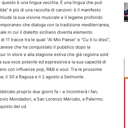
er questo è una lingua vecchia. È una lingua che può
edda” è più di una raccolta di canzoni: è il manifesto
acchiude la sua visione musicale e il legame profondo
ntemporaneo che dialoga con la tradizione mediterranea,
e in cui il dialetto siciliano diventa elemento
di 11 tracce tra le quali “Al Mio Paese” e “Cu ti lu dissi”,
tanese che ha conquistato il pubblico dopo la
ur in store e alla stagione estiva che già registra sold
la sua voce potente ed espressiva e la sua capacità di
iliano con influenze pop, R&B e soul. Tra le prossime
na, il 30 a Ragusa e il 2 agosto a Selinunte.
bblicato proprio due giorni fa – e incontrerà i fan,
ccovio Mondadori, a San Lorenzo Mercato, a Palermo.
quisto del cd.